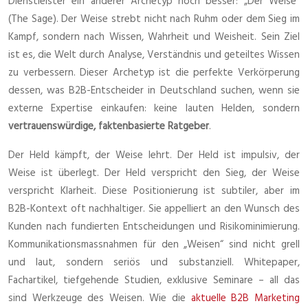
Dienstleister ein anderer Archetyp noch besser: „Der Weise“
(The Sage). Der Weise strebt nicht nach Ruhm oder dem Sieg im
Kampf, sondern nach Wissen, Wahrheit und Weisheit. Sein Ziel
ist es, die Welt durch Analyse, Verständnis und geteiltes Wissen
zu verbessern. Dieser Archetyp ist die perfekte Verkörperung
dessen, was B2B-Entscheider in Deutschland suchen, wenn sie
externe Expertise einkaufen: keine lauten Helden, sondern
vertrauenswürdige, faktenbasierte Ratgeber
.
Der Held kämpft, der Weise lehrt. Der Held ist impulsiv, der
Weise ist überlegt. Der Held verspricht den Sieg, der Weise
verspricht Klarheit. Diese Positionierung ist subtiler, aber im
B2B-Kontext oft nachhaltiger. Sie appelliert an den Wunsch des
Kunden nach fundierten Entscheidungen und Risikominimierung.
Kommunikationsmassnahmen für den „Weisen“ sind nicht grell
und laut, sondern seriös und substanziell. Whitepaper,
Fachartikel, tiefgehende Studien, exklusive Seminare – all das
sind Werkzeuge des Weisen. Wie die
aktuelle B2B Marketing