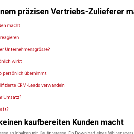
einem präzisen Vertriebs-Zulieferer 
nden macht
reagieren
hrer Unternehmensgrösse?
nlich wirkt
b persönlich übernimmt
alifizierte CRM-Leads verwandeln
ehr Umsatz?
haft?
keinen kaufbereiten Kunden macht
sse an Inhalten mit Kaufinteresse. Ein Download eines Whitepapers is