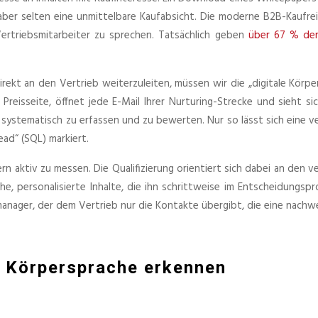
aber selten eine unmittelbare Kaufabsicht. Die moderne B2B-Kaufrei
Vertriebsmitarbeiter zu sprechen. Tatsächlich geben
über 67 % der
ekt an den Vertrieb weiterzuleiten, müssen wir die „digitale Körper
 Preisseite, öffnet jede E-Mail Ihrer Nurturing-Strecke und sieht s
e systematisch zu erfassen und zu bewerten. Nur so lässt sich eine ve
ead“ (SQL) markiert.
n aktiv zu messen. Die Qualifizierung orientiert sich dabei an den v
he, personalisierte Inhalte, die ihn schrittweise im Entscheidungs
nager, der dem Vertrieb nur die Kontakte übergibt, die eine nachwei
en Körpersprache erkennen