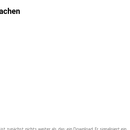
machen
t zunächst nichts weiter als das: ein Download. Er signalisiert ein