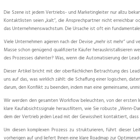
Die Szene ist jedem Vertriebs- und Marketingleiter nur allzu bek
Kontaktlisten seien „kalt“, die Ansprechpartner nicht erreichbar 
das Unternehmenswachstum. Die Ursache ist oft ein fundamentaler
Viele Unternehmen agieren nach der Devise „mehr ist mehr“ und ve
Masse schon genügend qualifizierte Käufer herauskristallisieren w
des Prozesses dahinter? Was, wenn die Automatisierung der Lead-Pf
Dieser Artikel bricht mit der oberflächlichen Betrachtung des Lead
uns auf das, was wirklich zählt: die Schaffung einer logischen, da
darum, den Konflikt zu beenden, indem man eine gemeinsame, unmis
Wir werden den gesamten Workflow beleuchten, von der ersten In
klare Kaufabsichtssignale herausfiltern, wie Sie robuste „Wenn-Dan
dem der Vertrieb jeden Lead mit der Gewissheit kontaktiert, dass d
Um diesen komplexen Prozess zu strukturieren, führt dieser Le
vorherigen auf und liefert Ihnen eine klare Roadmap zur Optimieru