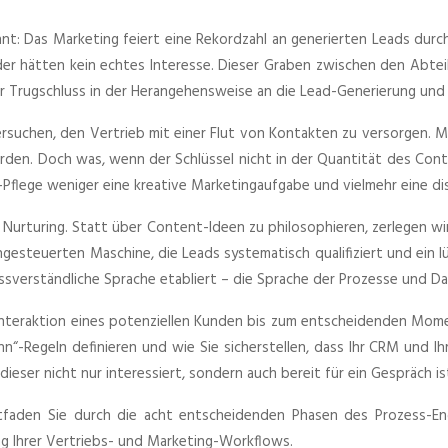
annt: Das Marketing feiert eine Rekordzahl an generierten Leads dur
oder hätten kein echtes Interesse. Dieser Graben zwischen den Abtei
 Trugschluss in der Herangehensweise an die Lead-Generierung und 
rsuchen, den Vertrieb mit einer Flut von Kontakten zu versorgen. Ma
erden. Doch was, wenn der Schlüssel nicht in der Quantität des Con
lege weniger eine kreative Marketingaufgabe und vielmehr eine diszi
 Nurturing. Statt über Content-Ideen zu philosophieren, zerlegen wir 
tengesteuerten Maschine, die Leads systematisch qualifiziert und ein 
sverständliche Sprache etabliert – die Sprache der Prozesse und Da
teraktion eines potenziellen Kunden bis zum entscheidenden Moment
n“-Regeln definieren und wie Sie sicherstellen, dass Ihr CRM und Ihre
ieser nicht nur interessiert, sondern auch bereit für ein Gespräch is
itfaden Sie durch die acht entscheidenden Phasen des Prozess-Eng
ng Ihrer Vertriebs- und Marketing-Workflows.