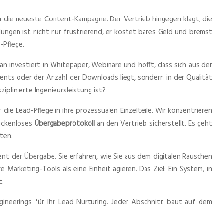
ch die neueste Content-Kampagne. Der Vertrieb hingegen klagt, die
lungen ist nicht nur frustrierend, er kostet bares Geld und bremst
-Pflege.
n investiert in Whitepaper, Webinare und hofft, dass sich aus der
tents oder der Anzahl der Downloads liegt, sondern in der Qualität
plinierte Ingenieursleistung ist?
die Lead-Pflege in ihre prozessualen Einzelteile. Wir konzentrieren
lückenloses
Übergabeprotokoll
an den Vertrieb sicherstellt. Es geht
ten.
 der Übergabe. Sie erfahren, wie Sie aus dem digitalen Rauschen
 Marketing-Tools als eine Einheit agieren. Das Ziel: Ein System, in
t.
ineerings für Ihr Lead Nurturing. Jeder Abschnitt baut auf dem