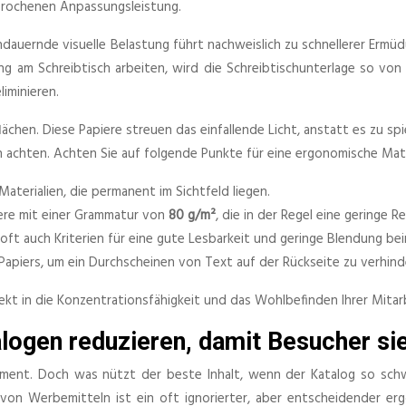
brochenen Anpassungsleistung.
ndauernde visuelle Belastung führt nachweislich zu schnellerer Ermü
ng am Schreibtisch arbeiten, wird die Schreibtischunterlage so von
iminieren.
hen. Diese Papiere streuen das einfallende Licht, anstatt es zu spieg
ien achten. Achten Sie auf folgende Punkte für eine ergonomische Mat
terialien, die permanent im Sichtfeld liegen.
ere mit einer Grammatur von
80 g/m²
, die in der Regel eine geringe R
oft auch Kriterien für eine gute Lesbarkeit und geringe Blendung bei
 Papiers, um ein Durchscheinen von Text auf der Rückseite zu verhind
rekt in die Konzentrationsfähigkeit und das Wohlbefinden Ihrer Mitar
logen reduzieren, damit Besucher si
rument. Doch was nützt der beste Inhalt, wenn der Katalog so sch
on Werbemitteln ist ein oft ignorierter, aber entscheidender erg