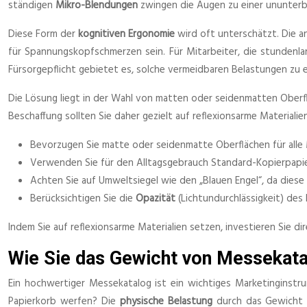
ständigen
Mikro-Blendungen
zwingen die Augen zu einer ununter
Diese Form der
kognitiven Ergonomie
wird oft unterschätzt. Die a
für Spannungskopfschmerzen sein. Für Mitarbeiter, die stundenla
Fürsorgepflicht gebietet es, solche vermeidbaren Belastungen zu el
Die Lösung liegt in der Wahl von matten oder seidenmatten Oberfläc
Beschaffung sollten Sie daher gezielt auf reflexionsarme Material
Bevorzugen Sie matte oder seidenmatte Oberflächen für alle Ma
Verwenden Sie für den Alltagsgebrauch Standard-Kopierpapi
Achten Sie auf Umweltsiegel wie den „Blauen Engel“, da diese 
Berücksichtigen Sie die
Opazität
(Lichtundurchlässigkeit) des
Indem Sie auf reflexionsarme Materialien setzen, investieren Sie di
Wie Sie das Gewicht von Messekata
Ein hochwertiger Messekatalog ist ein wichtiges Marketinginst
Papierkorb werfen? Die
physische Belastung
durch das Gewicht v