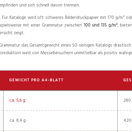
empfinden und sich schnell davon trennen.
. Für Kataloge wird oft schweres Bilderdruckpapier mit 170 g/m² od
ispielsweise mit einer Grammatur zwischen
100 und 135 g/m²
, biete
rsicht zeigt.
 Grammatur das Gesamtgewicht eines 50-seitigen Katalogs drastisch r
htsreduktion wird von Messebesuchern unmittelbar als positiv wahr
GEWICHT PRO A4-BLATT
GES
ca. 5,6 g
280
ca. 8,4 g
420