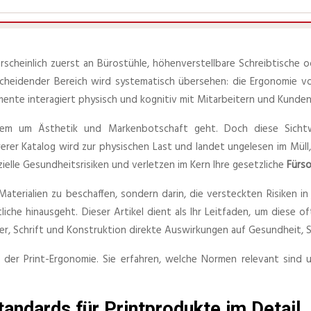
scheinlich zuerst an Bürostühle, höhenverstellbare Schreibtische od
scheidender Bereich wird systematisch übersehen: die Ergonomie v
mente interagiert physisch und kognitiv mit Mitarbeitern und Kunden
em um Ästhetik und Markenbotschaft geht. Doch diese Sichtwei
er Katalog wird zur physischen Last und landet ungelesen im Müll, 
zielle Gesundheitsrisiken und verletzen im Kern Ihre gesetzliche
Fürso
Materialien zu beschaffen, sondern darin, die versteckten Risiken i
iche hinausgeht. Dieser Artikel dient als Ihr Leitfaden, um diese
, Schrift und Konstruktion direkte Auswirkungen auf Gesundheit, Si
e der Print-Ergonomie. Sie erfahren, welche Normen relevant sin
andards für Printprodukte im Detail