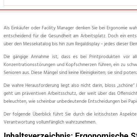
Als Einkäufer oder Facility Manager denken Sie bei Ergonomie wahr
entscheidend für die Gesundheit am Arbeitsplatz. Doch ein ent
über den Messekatalog bis hin zum Regaldisplay – jedes dieser Ele
Die gängige Annahme ist, dass es bei Printprodukten vor all
Konzentrationsstörungen und Kopfschmerzen führen, ein zu schwer
Senioren aus. Diese Mängel sind keine Kleinigkeiten; sie sind poten
Die wahre Herausforderung liegt also nicht darin, bloss „schöne“ 
geht um präventiven Arbeitsschutz, der weit über das Offensichtl
beleuchten, wie scheinbar unbedeutende Entscheidungen bei Papier
Der folgende Überblick führt Sie durch die kritischsten Aspekt
Verantwortung vollumfänglich wahrzunehmen.
Inhaltsverzeichnis: Ergonomische St